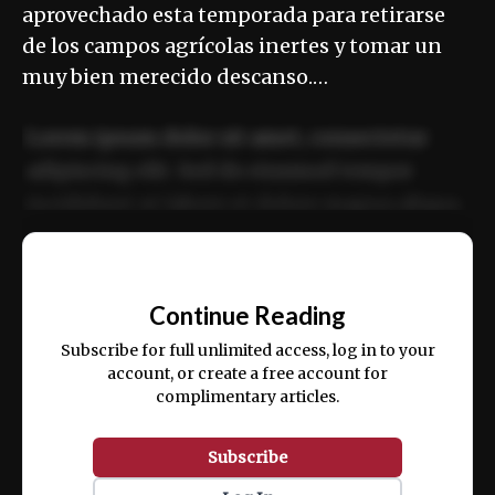
aprovechado esta temporada para retirarse
de los campos agrícolas inertes y tomar un
muy bien merecido descanso.…
Lorem ipsum dolor sit amet, consectetur
adipiscing elit. Sed do eiusmod tempor
incididunt ut labore et dolore magna aliqua.
Ut enim ad minim veniam, quis nostrud
📰
exercitation ullamco laboris nisi ut aliquip
Continue Reading
ex ea commodo consequat.
Subscribe for full unlimited access, log in to your
account, or create a free account for
complimentary articles.
Subscribe